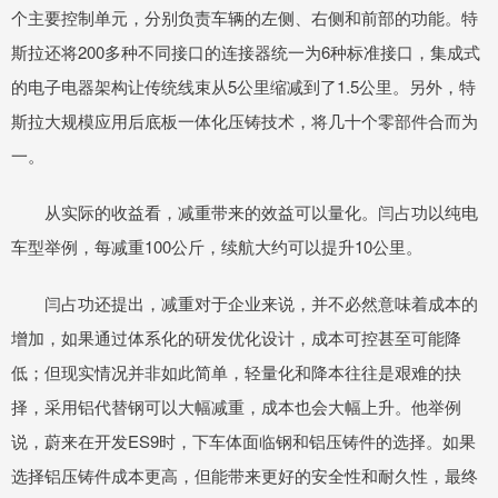
个主要控制单元，分别负责车辆的左侧、右侧和前部的功能。特
斯拉还将200多种不同接口的连接器统一为6种标准接口，集成式
的电子电器架构让传统线束从5公里缩减到了1.5公里。另外，特
斯拉大规模应用后底板一体化压铸技术，将几十个零部件合而为
一。
从实际的收益看，减重带来的效益可以量化。闫占功以纯电
车型举例，每减重100公斤，续航大约可以提升10公里。
闫占功还提出，减重对于企业来说，并不必然意味着成本的
增加，如果通过体系化的研发优化设计，成本可控甚至可能降
低；但现实情况并非如此简单，轻量化和降本往往是艰难的抉
择，采用铝代替钢可以大幅减重，成本也会大幅上升。他举例
说，蔚来在开发ES9时，下车体面临钢和铝压铸件的选择。如果
选择铝压铸件成本更高，但能带来更好的安全性和耐久性，最终