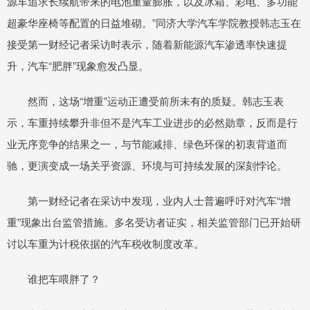
源车追求长续航带来的电池重量膨胀，以及冰箱、彩电、多功能
超豪华座椅等配置的日益堆砌。”同济大学汽车学院教授韩志玉在
接受第一财经记者采访时表示，随着新能源汽车渗透率快速提
升，汽车“肥胖”现象愈发凸显。
然而，这场“增重”运动正遭受前所未有的质疑。韩志玉表
示，车重持续攀升非但不是汽车工业进步的必然勋章，反而是行
业无序竞争的结果之一，与节能减排、绿色环保的初衷背道而
驰，更演变成一场关乎资源、环境与可持续发展的深刻悖论。
第一财经记者在采访中发现，业内人士普遍呼吁对汽车“增
重”现象出台监管措施。多名受访者证实，相关监管部门已开始研
讨以车重为计税依据的汽车税收制度改革。
谁把车喂胖了？