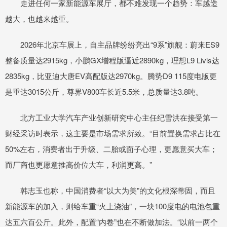
走进任何一家新能源车展厅，都不难发现一个趋势：车越造
越大，也越来越重。
2026年北京车展上，自主品牌纷纷亮出“9系”旗舰：蔚来ES9
整备质量达2915kg，小鹏GX增程版逼近2890kg，理想L9 Livis达
2835kg，比亚迪大唐EV高配版达2970kg。腾势D9 115度电版更
是重达3015公斤，尊界V800车长近5.5米，总质量达3.8吨。
北方工业大学汽车产业创新研究中心主任纪雪洪在接受第一
财经采访时表示，这主要是市场需求所致。“目前置换需求占比在
50%左右，消费者出于升级、二胎或面子心理，更愿意买大车；
而厂商也更愿意推高价位大车，利润更高。”
韩志玉也称，中国消费者“以大为美”的文化根深蒂固，而且
新能源车的加入，则给车重“火上浇油”，一块100度电的电池包重
达五六百公斤。此外，配置“内卷”也在不断做加法。“以前一两个