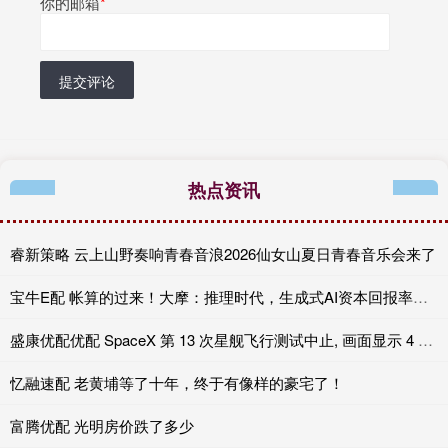
你的邮箱
*
提交评论
热点资讯
睿新策略 云上山野奏响青春音浪2026仙女山夏日青春音乐会来了
宝牛E配 帐算的过来！大摩：推理时代，生成式AI资本回报率或达25-50%
盛康优配优配 SpaceX 第 13 次星舰飞行测试中止, 画面显示 4 个引擎未点火
忆融速配 老黄埔等了十年，终于有像样的豪宅了！
富腾优配 光明房价跌了多少