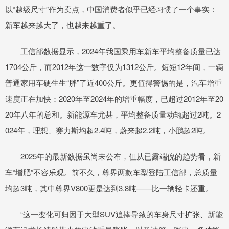
以“越级尺寸”作为卖点，中国消费者似乎已经习惯了一个事实：
新车越来越大了，也越来越重了。
工信部数据显示，2024年我国乘用车新车平均整备质量已达
1704公斤，而2012年这一数字仅为1312公斤。短短12年间，一辆
普通家用车硬生生“胖”了近400公斤。更值得警惕的是，汽车增重
速度正在加快：2020年至2024年的增重幅度，已超过2012年至20
20年八年的总和。新能源车尤甚，平均整备质量动辄超过2吨。2
024年，理想、赛力斯均超2.4吨，蔚来超2.2吨，小鹏超2吨。
2025年的最新数据虽尚未公布，但从已露端倪的趋势看，新
车“增肥”不容乐观。前不久，尊界两款车型登陆工信部，总质量
均超3吨，其中尊界V800更是达到3.8吨——比一辆轻卡还重。
“这一变化可归因于大型SUV追捧导致的车身尺寸扩张、新能