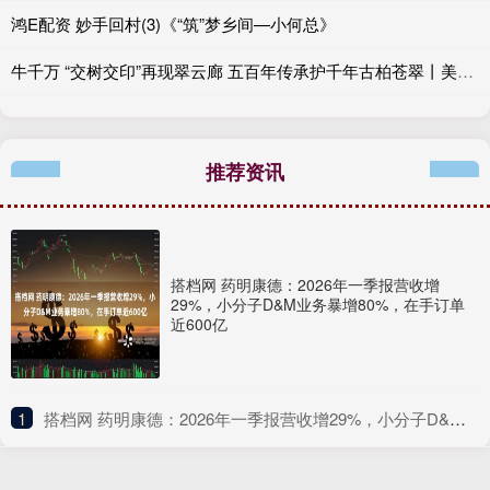
鸿E配资 妙手回村(3)《“筑”梦乡间—小何总》
牛千万 “交树交印”再现翠云廊 五百年传承护千年古柏苍翠丨美丽中国行
推荐资讯
搭档网 药明康德：2026年一季报营收增
29%，小分子D&M业务暴增80%，在手订单
近600亿
1
​搭档网 药明康德：2026年一季报营收增29%，小分子D&M业务暴增80%，在手订单近600亿