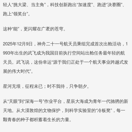
轻人“挑大梁、当主角”，科技创新跑出“加速度”、跑进“决赛圈”、
跑上“领奖台”。
这种“能”，更闪耀在广袤的苍穹。
2025年12月9日，神舟二十一号航天员乘组完成首次出舱活动，1
993年出生的武飞成为我国目前执行空间站出舱任务最年轻的航
天员。武飞说，这份幸运“源于我们正处于一个航天事业跨越式发
展的伟大时代”。
星河无垠，征程未已；时不我待，只争朝夕。
从“天眼”到“深海一号”作业平台，星辰大海成为青年一代驰骋的新
天地。从大漠敦煌的文物保护，到科学实验室的“冷板凳”，每一
颗青春的种子都积蓄着生长的力量。