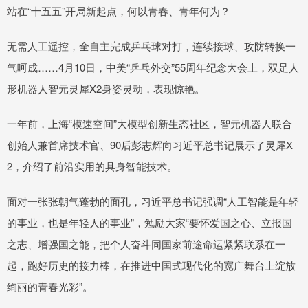
站在“十五五”开局新起点，何以青春、青年何为？
无需人工遥控，全自主完成乒乓球对打，连续接球、攻防转换一
气呵成……4月10日，中美“乒乓外交”55周年纪念大会上，双足人
形机器人智元灵犀X2身姿灵动，表现惊艳。
一年前，上海“模速空间”大模型创新生态社区，智元机器人联合
创始人兼首席技术官、90后彭志辉向习近平总书记展示了灵犀X
2，介绍了前沿实用的具身智能技术。
面对一张张朝气蓬勃的面孔，习近平总书记强调“人工智能是年轻
的事业，也是年轻人的事业”，勉励大家“要怀爱国之心、立报国
之志、增强国之能，把个人奋斗同国家前途命运紧紧联系在一
起，跑好历史的接力棒，在推进中国式现代化的宽广舞台上绽放
绚丽的青春光彩”。