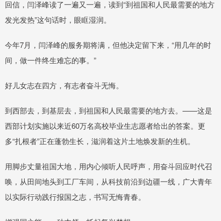
回信，闫泽峰读了一遍又一遍，读到“到祖国和人民最需要的地方
发光发热”这句话时，眼眶湿润。
今年7月，闫泽峰的服务期将满，但他决定留下来，“用几年的时
间，做一件终生难忘的事。”
好儿女志在四方，有志者奋斗无悔。
到西部去，到基层去，到祖国和人民最需要的地方去。——这是
西部计划实施以来近60万名高校毕业生志愿者给出的答案。更
多“扎根者”正在蓬勃生长，滋润着这片土地焕发新的生机。
用脚步丈量祖国大地，用内心倾听人民呼声，用奋斗回应时代召
唤，从田间地头到工厂车间，从科技前沿到边疆一线，广大青年
以实际行动践行报国之志，书写无悔青春。