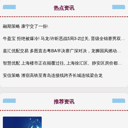
热点资讯
融期策略 康宁交了一份\
牛盈宝 拒绝被爆冷! 马龙/许昕恶战5局3-2过关, 晋级全锦赛男双8强冲冠
嘉汇优配交易 多图直击粤BA半决赛广深对决，龙狮国风燃动天体
智慧优配 上海楼市正在颠覆过往, 上海徐汇区、静安区房价都涨了
安信策略 潍宿高铁至青岛连接线跨齐长城连续梁合龙
推荐资讯