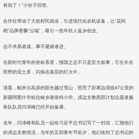
有劲了！”小伙子回答。
合作社带动了大批村民就业，引进现代化农机设备，让“花间
稻”品牌香飘“云端”，吸引一批年轻人返乡创业。
志不求易者成，事不避难者进。
在新时代青年的坐标系里，报国之志不只是宏大叙事，它生长在
田野的泥土里，闪烁在基层的灯火中。
清晨，帕米尔高原的阳光越过雪山，照亮了距离边境线47公里的
新疆阿图什市哈拉峻乡谢依特小学。戍边支教西部计划志愿者服
务队队员闫泽峰已经开始备课。
去年，闫泽峰和队员一起给习近平总书记写了一封信，汇报他们
的戍边支教情况，当年的五四青年节前夕，他们收到了总书记的