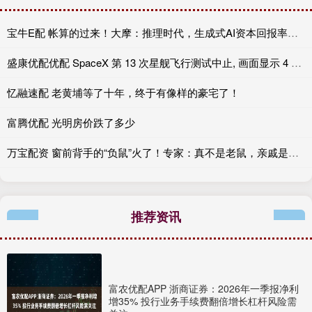
宝牛E配 帐算的过来！大摩：推理时代，生成式AI资本回报率或达25-50%
盛康优配优配 SpaceX 第 13 次星舰飞行测试中止, 画面显示 4 个引擎未点火
忆融速配 老黄埔等了十年，终于有像样的豪宅了！
富腾优配 光明房价跌了多少
万宝配资 窗前背手的“负鼠”火了！专家：真不是老鼠，亲戚是袋鼠
推荐资讯
富农优配APP 浙商证券：2026年一季报净利
增35% 投行业务手续费翻倍增长杠杆风险需