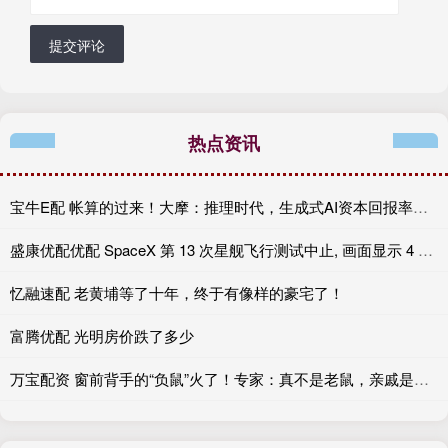
提交评论
热点资讯
宝牛E配 帐算的过来！大摩：推理时代，生成式AI资本回报率或达25-50%
盛康优配优配 SpaceX 第 13 次星舰飞行测试中止, 画面显示 4 个引擎未点火
忆融速配 老黄埔等了十年，终于有像样的豪宅了！
富腾优配 光明房价跌了多少
万宝配资 窗前背手的“负鼠”火了！专家：真不是老鼠，亲戚是袋鼠