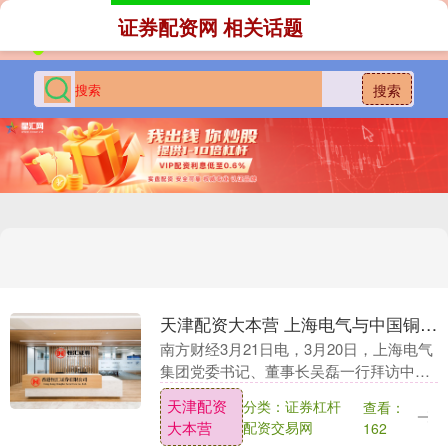
证券配资网 相关话题
搜索
天津配资大本营 上海电气与中国铜业共商“十五五”战略合作新机遇
南方财经3月21日电，3月20日，上海电气
集团党委书记、董事长吴磊一行拜访中国
铜业有限公司（简称“中国铜业”），与中
天津配资
分类：证券杠杆
查看：
国铜业党委书记、总经理冀树军举行会
大本营
配资交易网
162
谈。双方就....