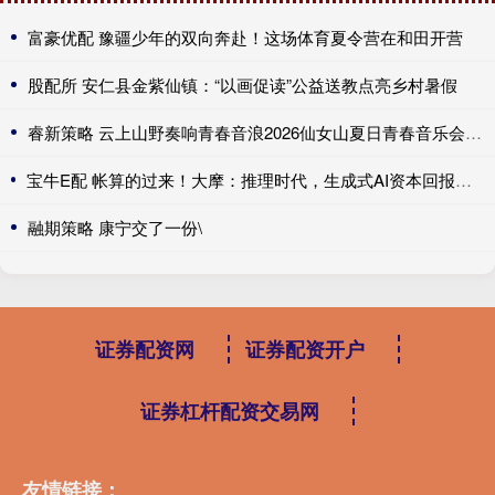
富豪优配 豫疆少年的双向奔赴！这场体育夏令营在和田开营
股配所 安仁县金紫仙镇：“以画促读”公益送教点亮乡村暑假
睿新策略 云上山野奏响青春音浪2026仙女山夏日青春音乐会来了
宝牛E配 帐算的过来！大摩：推理时代，生成式AI资本回报率或达25-50%
融期策略 康宁交了一份\
证券配资网
证券配资开户
证券杠杆配资交易网
友情链接：