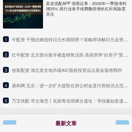
富农优配APP 浙商证券：2026年一季报净利
增35% 投行业务手续费翻倍增长杠杆风险需
关注
1
​牛配资 干预仍难扭转日元长期弱势？策略师详解日元走势逻辑
2
​红牛配资 北京部分新开楼盘销售活跃 高得房率“好房子”受青睐
3
​创富配资 湖北首支地市级AIC股权投资试点基金落地鄂州
4
​鼎和网 北京：进一步扩大提取住房公积金直付房租试点范围 可“按季直付”
5
​万宝优配 寻古海岱丨实探青岛琅琊台遗址：寻找秦始皇遗迹，夔龙纹建筑构件华美耀眼
最新文章