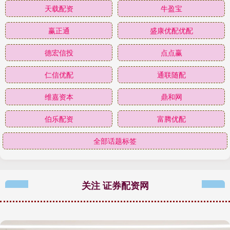
天载配资
牛盈宝
赢正通
盛康优配优配
德宏信投
点点赢
仁信优配
通联随配
维嘉资本
鼎和网
伯乐配资
富腾优配
全部话题标签
关注 证券配资网