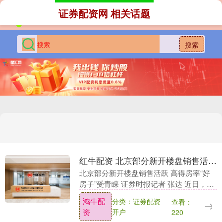
证券配资网 相关话题
搜索
红牛配资 北京部分新开楼盘销售活跃 高得房率“好房子”受青睐
北京部分新开楼盘销售活跃 高得房率“好
房子”受青睐 证券时报记者 张达 近日，证
券时报记者实地探访北京多个近期入市的
鸿牛配
分类：证券配资
查看：
新盘项目发现，具备高得房率、设计实用
资
开户
220
的“好房....