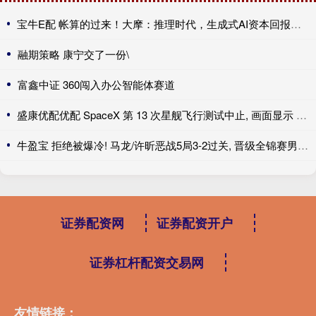
宝牛E配 帐算的过来！大摩：推理时代，生成式AI资本回报率或达25-50%
融期策略 康宁交了一份\
富鑫中证 360闯入办公智能体赛道
盛康优配优配 SpaceX 第 13 次星舰飞行测试中止, 画面显示 4 个引擎未点火
牛盈宝 拒绝被爆冷! 马龙/许昕恶战5局3-2过关, 晋级全锦赛男双8强冲冠
证券配资网
证券配资开户
证券杠杆配资交易网
友情链接：