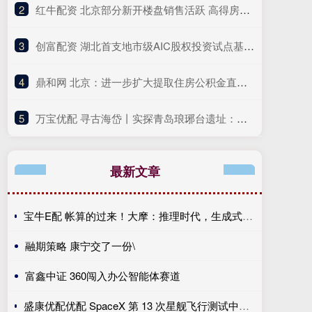
2
​红牛配资 北京部分新开楼盘销售活跃 高得房率“好房子”受青睐
3
​创富配资 湖北首支地市级AIC股权投资试点基金落地鄂州
4
​鼎和网 北京：进一步扩大提取住房公积金直付房租试点范围 可“按季直付”
5
​万宝优配 寻古海岱丨实探青岛琅琊台遗址：寻找秦始皇遗迹，夔龙纹建筑构件华美耀眼
最新文章
宝牛E配 帐算的过来！大摩：推理时代，生成式AI资本回报率或达25-50%
融期策略 康宁交了一份\
富鑫中证 360闯入办公智能体赛道
盛康优配优配 SpaceX 第 13 次星舰飞行测试中止, 画面显示 4 个引擎未点火