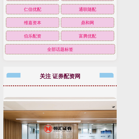
仁信优配
通联随配
维嘉资本
鼎和网
伯乐配资
富腾优配
全部话题标签
关注 证券配资网