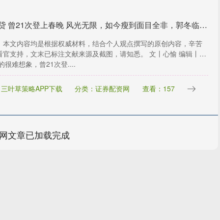
股融贷 曾21次登上春晚 风光无限，如今瘦到面目全非，郭冬临婚姻至今成谜
：本文内容均是根据权威材料，结合个人观点撰写的原创内容，辛苦
看官支持，文末已标注文献来源及截图，请知悉。 文丨心愉 编辑丨妍
的很难想象，曾21次登....
三叶草策略APP下载
分类：证券配资网
查看：157
网文章已加载完成