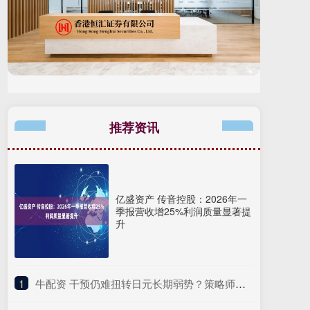
推荐资讯
亿盛资产 传音控股：2026年一
季报营收增25%利润质量显著提
升
1
​牛配资 干预仍难扭转日元长期弱势？策略师详解日元走势逻辑