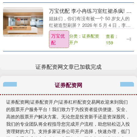
万宝优配 李小冉练习室红裙杀疯! 50岁冷白皮自带柔光，这才是真女神
姐妹们，你们有没有被一个 50 岁女人的
红裙造型刷屏？ 2026 年 5 月 4 日，李小
冉在《乘风 2026》三公练习室的一段路
万宝优
分类：证券配资
查看：
透，直接让全网沸腾了。 一件简....
配
开户
159
证券配资网文章已加载完成
证券配资网
证券配资网|证券配资开户|证券杠杆配资交易网欢迎来到我们
的股票开户服务平台！我们致力于为投资者提供便捷、安全、
高效的股票开户解决方案。无论您是投资新手还是资深股民，
我们的专业团队将全程指导您完成开户流程，助您轻松迈入投
资理财的大门。支持多家证券公司开户选择，快速办理，低门