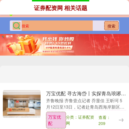
证券配资网 相关话题
搜索
万宝优配 寻古海岱丨实探青岛琅琊台遗址：寻找秦始皇遗迹，夔龙纹建筑构件华美耀眼
齐鲁晚报·齐鲁壹点记者 乔显佳 王昕珂 5
月12日至13日，记者赴青岛西海岸新区，
探访不久前入选2025年度中国考古十大新
万宝优
分类：证券配资
查看：
发现的山东青岛琅琊台遗址，现场领略这
配
网
209
座....