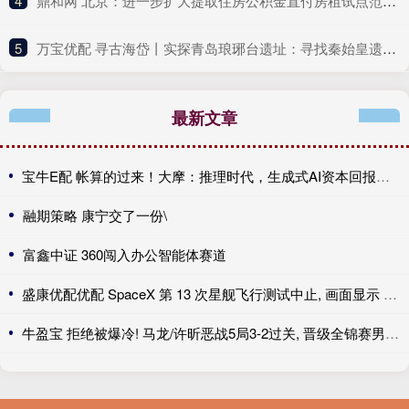
4
​鼎和网 北京：进一步扩大提取住房公积金直付房租试点范围 可“按季直付”
5
​万宝优配 寻古海岱丨实探青岛琅琊台遗址：寻找秦始皇遗迹，夔龙纹建筑构件华美耀眼
最新文章
宝牛E配 帐算的过来！大摩：推理时代，生成式AI资本回报率或达25-50%
融期策略 康宁交了一份\
富鑫中证 360闯入办公智能体赛道
盛康优配优配 SpaceX 第 13 次星舰飞行测试中止, 画面显示 4 个引擎未点火
牛盈宝 拒绝被爆冷! 马龙/许昕恶战5局3-2过关, 晋级全锦赛男双8强冲冠